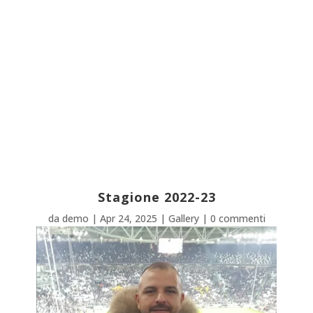
Stagione 2022-23
da
demo
|
Apr 24, 2025
|
Gallery
|
0 commenti