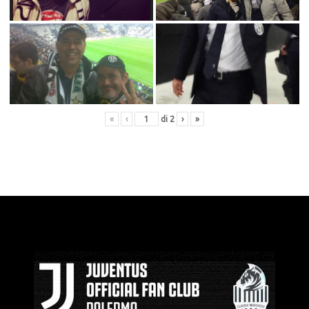
«
‹
di
2
›
»