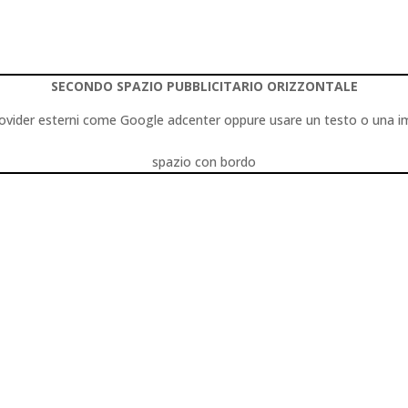
SECONDO SPAZIO PUBBLICITARIO ORIZZONTALE
 a provider esterni come Google adcenter oppure usare un testo o una 
spazio con bordo
oria
0 commenti