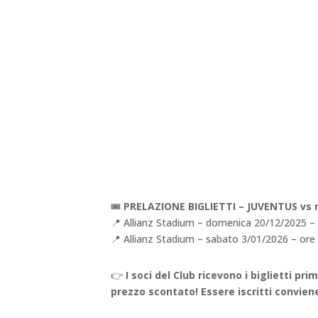
🎟️
PRELAZIONE BIGLIETTI –
JUVENTUS vs r
📍 Allianz Stadium – domenica 20/12/2025 – 
📍 Allianz Stadium – sabato 3/01/2026 – ore
👉
I soci del Club ricevono i biglietti pr
prezzo scontato! Essere iscritti convien