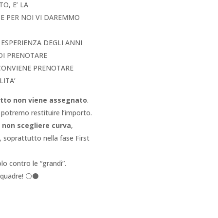
O, E’ LA
SE PER NOI VI DAREMMO
A ESPERIENZA DEGLI ANNI
 DI PRENOTARE
 CONVIENE PRENOTARE
LITA’
lietto non viene assegnato
.
 potremo restituire l’importo.
i non scegliere curva
,
, soprattutto nella fase First
o contro le “grandi”.
 squadre! ⚪⚫