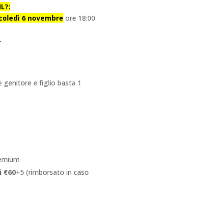
L?:
rcoledì 6 novembre
ore 18:00
e genitore e figlio basta 1
remium
i €60
+5 (rimborsato in caso