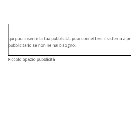
qui puoi inserire la tua pubblicità, puoi connettere il sistema
pubblicitario se non ne hai bisogno.
Piccolo Spazio pubblicità
Francesco Pedone
Apr 23, 2024
Blog
News
Senza categ