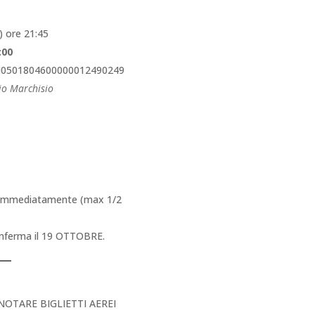
) ore 21:45
:00
I0501804600000012490249
io Marchisio
i immediatamente (max 1/2
conferma il 19 OTTOBRE.
NOTARE BIGLIETTI AEREI