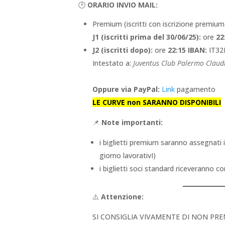
🕑
ORARIO INVIO MAIL:
Premium (iscritti con iscrizione premium
J1 (iscritti prima del 30/06/25):
ore
22
J2 (iscritti dopo):
ore
22:15
IBAN:
IT32
Intestato a:
Juventus Club Palermo Claud
Oppure via PayPal:
Link
pagamento
LE CURVE non SARANNO DISPONIBILI
📌
Note importanti:
i biglietti premium saranno assegnat
giorno lavorativI)
i biglietti soci standard riceveranno 
⚠️
Attenzione:
SI CONSIGLIA VIVAMENTE DI NON PRE