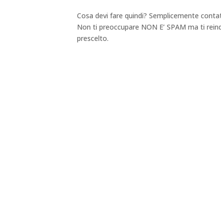
Cosa devi fare quindi? Semplicemente contatt
Non ti preoccupare NON E’ SPAM ma ti reinder
prescelto.
Via Rodrigo Pantaleone n.18 – 90144 – Palerm
TEL: +39 3202149886