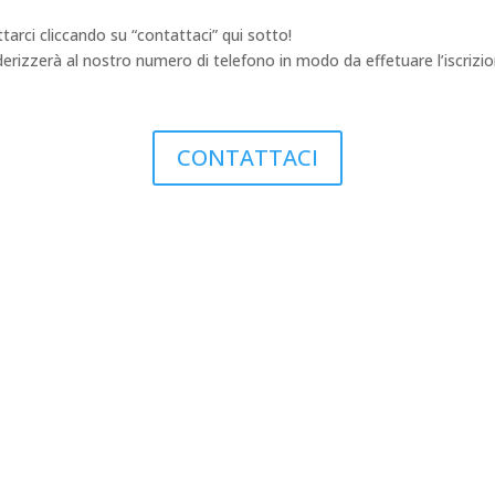
arci cliccando su “contattaci” qui sotto!
izzerà al nostro numero di telefono in modo da effetuare l’iscrizion
CONTATTACI
Juventus Official Fan Club
Palermo "Claudio
o
Marchisio"