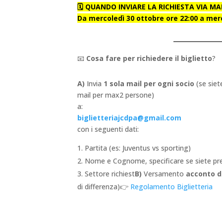
🗓️ QUANDO INVIARE LA RICHIESTA VIA MAI
Da mercoledì 30 ottobre ore 22:00 a me
📧
Cosa fare per richiedere il biglietto
?
A)
Invia
1 sola mail per ogni socio
(se siet
mail per max2 persone)
a:
biglietteriajcdpa@gmail.com
con i seguenti dati:
Partita (es: Juventus vs sporting)
2. Nome e Cognome, specificare se siete p
3. Settore richiest
B)
Versamento
acconto d
di differenza)
👉
Regolamento Biglietteria