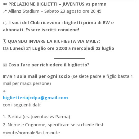
🎟️
PRELAZIONE BIGLIETTI – JUVENTUS vs parma
📍 Allianz Stadium – Sabato 23 agosto ore 20:45
👉
I soci del Club ricevono i biglietti prima di BW e
abbonati. Essere iscritti conviene!
🗓️
QUANDO INVIARE LA RICHIESTA VIA MAIL?:
Da
Lunedì 21 Luglio ore 22:00
a
mercoledì 23 luglio
📧
Cosa fare per richiedere il biglietto
?
Invia
1 sola mail per ogni socio
(se siete padre e figlio basta 1
mail per max2 persone)
a:
biglietteriajcdpa@gmail.com
con i seguenti dati:
Partita (es: Juventus vs Parma)
Nome e Cognome, specificare se si chiede first
minute/normale/last minute