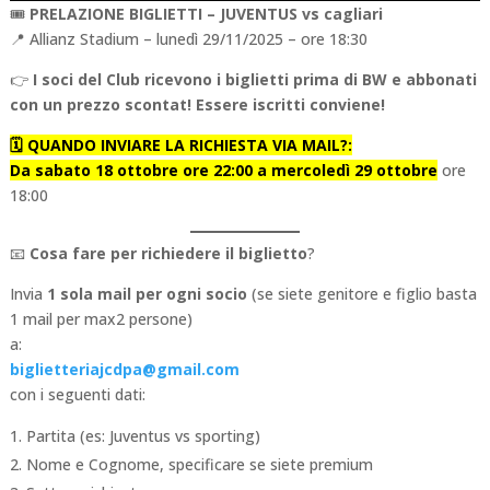
🎟️
PRELAZIONE BIGLIETTI –
JUVENTUS vs cagliari
📍 Allianz Stadium – lunedì 29/11/2025 – ore 18:30
👉
I soci del Club ricevono i biglietti prima di BW e abbonati
con un prezzo scontat! Essere iscritti conviene!
🗓️ QUANDO INVIARE LA RICHIESTA VIA MAIL?:
Da sabato 18 ottobre ore 22:00 a mercoledì 29 ottobre
ore
18:00
📧
Cosa fare per richiedere il biglietto
?
Invia
1 sola mail per ogni socio
(se siete genitore e figlio basta
1 mail per max2 persone)
a:
biglietteriajcdpa@gmail.com
con i seguenti dati:
Partita (es: Juventus vs sporting)
Nome e Cognome, specificare se siete premium