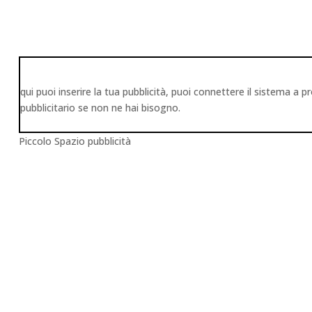
qui puoi inserire la tua pubblicità, puoi connettere il sistema
pubblicitario se non ne hai bisogno.
Piccolo Spazio pubblicità
Francesco Pedone
Apr 22, 2024
Blog
News
Senza categ