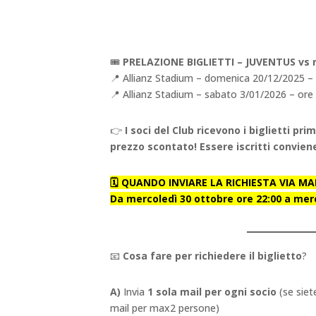
🎟️
PRELAZIONE BIGLIETTI –
JUVENTUS vs r
📍 Allianz Stadium – domenica 20/12/2025 – 
📍 Allianz Stadium – sabato 3/01/2026 – ore
👉
I soci del Club ricevono i biglietti pr
prezzo scontato! Essere iscritti convien
🗓️ QUANDO INVIARE LA RICHIESTA VIA MAI
Da mercoledì 30 ottobre ore 22:00 a me
📧
Cosa fare per richiedere il biglietto
?
A)
Invia
1 sola mail per ogni socio
(se siet
mail per max2 persone)