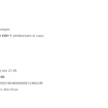
remium
i €60
+5 (rimborsato in caso
) ore 21:45
:00
I0501804600000012490249
io Marchisio