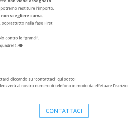
lietto non viene assegnato
.
 potremo restituire l’importo.
i non scegliere curva
,
, soprattutto nella fase First
o contro le “grandi”.
 squadre! ⚪⚫
arci cliccando su “contattaci” qui sotto!
izzerà al nostro numero di telefono in modo da effetuare l’iscrizion
CONTATTACI