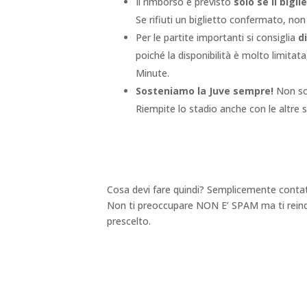
Il rimborso è previsto
solo se il big
Se rifiuti un biglietto confermato, non
Per le partite importanti si consiglia
d
poiché la disponibilità è molto limitata
Minute.
Sosteniamo la Juve sempre!
Non sol
Riempite lo stadio anche con le altre
Cosa devi fare quindi? Semplicemente contatt
Non ti preoccupare NON E’ SPAM ma ti reinder
prescelto.