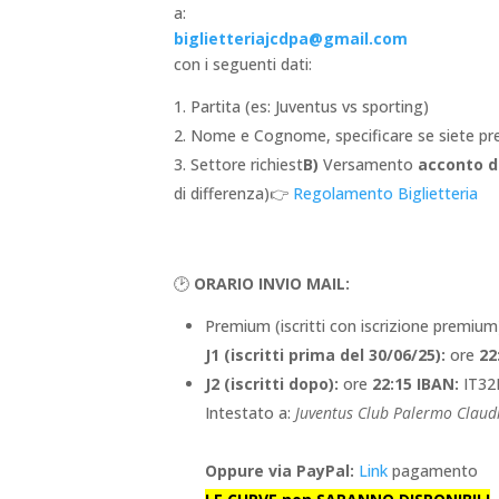
a:
biglietteriajcdpa@gmail.com
con i seguenti dati:
Partita (es: Juventus vs sporting)
2. Nome e Cognome, specificare se siete p
3. Settore richiest
B)
Versamento
acconto d
di differenza)
👉
Regolamento Biglietteria
🕑
ORARIO INVIO MAIL:
Premium (iscritti con iscrizione premium
J1 (iscritti prima del 30/06/25):
ore
22
J2 (iscritti dopo):
ore
22:15
IBAN:
IT32
Intestato a:
Juventus Club Palermo Claud
Oppure via PayPal:
Link
pagamento