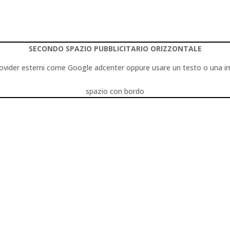
SECONDO SPAZIO PUBBLICITARIO ORIZZONTALE
 a provider esterni come Google adcenter oppure usare un testo o una 
spazio con bordo
oria
0 commenti