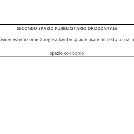
SECONDO SPAZIO PUBBLICITARIO ORIZZONTALE
 a provider esterni come Google adcenter oppure usare un testo o una 
spazio con bordo
ria
0 commenti