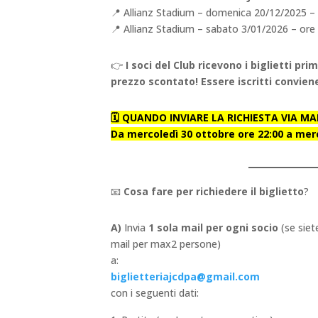
📍 Allianz Stadium – domenica 20/12/2025 – 
📍 Allianz Stadium – sabato 3/01/2026 – ore
👉
I soci del Club ricevono i biglietti pr
prezzo scontato! Essere iscritti convien
🗓️ QUANDO INVIARE LA RICHIESTA VIA MAI
Da mercoledì 30 ottobre ore 22:00 a me
📧
Cosa fare per richiedere il biglietto
?
A)
Invia
1 sola mail per ogni socio
(se siet
mail per max2 persone)
a:
biglietteriajcdpa@gmail.com
con i seguenti dati: