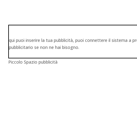
qui puoi inserire la tua pubblicità, puoi connettere il sistema
pubblicitario se non ne hai bisogno.
Piccolo Spazio pubblicità
Francesco Pedone
Mar 3, 2025
Blog
News
Senza catego