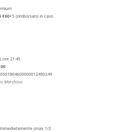
remium
i €60
+5 (rimborsato in caso
) ore 21:45
:00
I0501804600000012490249
io Marchisio
i immediatamente (max 1/2