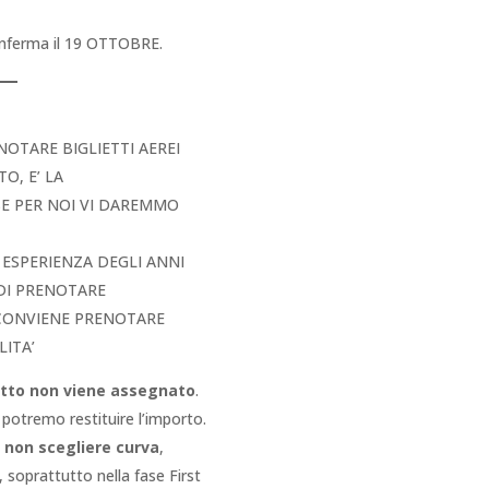
conferma il 19 OTTOBRE.
NOTARE BIGLIETTI AEREI
O, E’ LA
SE PER NOI VI DAREMMO
A ESPERIENZA DEGLI ANNI
 DI PRENOTARE
 CONVIENE PRENOTARE
LITA’
lietto non viene assegnato
.
 potremo restituire l’importo.
i non scegliere curva
,
, soprattutto nella fase First