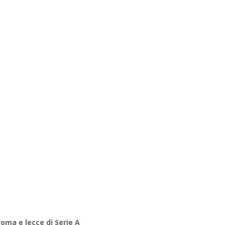
ted_button_id=5V88FKU2SLALL
oma e lecce di Serie A