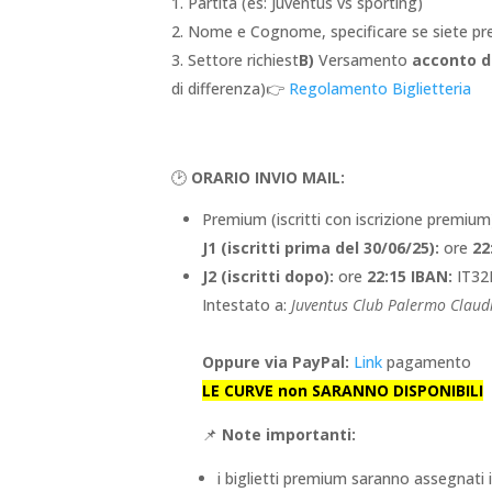
Partita (es: Juventus vs sporting)
2. Nome e Cognome, specificare se siete p
3. Settore richiest
B)
Versamento
acconto d
di differenza)
👉
Regolamento Biglietteria
🕑
ORARIO INVIO MAIL:
Premium (iscritti con iscrizione premium
J1 (iscritti prima del 30/06/25):
ore
22
J2 (iscritti dopo):
ore
22:15
IBAN:
IT32
Intestato a:
Juventus Club Palermo Claud
Oppure via PayPal:
Link
pagamento
LE CURVE non SARANNO DISPONIBILI
📌
Note importanti:
i biglietti premium saranno assegnat