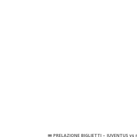
https://www.paypal.com/donate/?hos
🎟️
PRELAZIONE BIGLIETTI –
JUVENTUS vs r